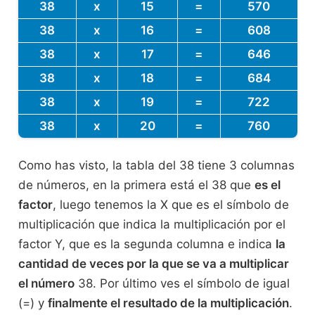
38
x
15
=
570
38
x
16
=
608
38
x
17
=
646
38
x
18
=
684
38
x
19
=
722
38
x
20
=
760
Como has visto, la tabla del 38 tiene 3 columnas
de números, en la primera está el 38 que
es el
factor
, luego tenemos la X que es el símbolo de
multiplicación que indica la multiplicación por el
factor Y, que es la segunda columna e indica
la
cantidad de veces por la que se va a multiplicar
el número
38. Por último ves el símbolo de igual
(=) y
finalmente el resultado de la multiplicación
.