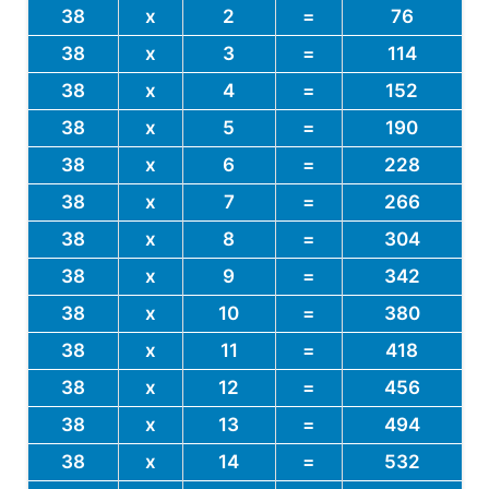
38
x
2
=
76
38
x
3
=
114
38
x
4
=
152
38
x
5
=
190
38
x
6
=
228
38
x
7
=
266
38
x
8
=
304
38
x
9
=
342
38
x
10
=
380
38
x
11
=
418
38
x
12
=
456
38
x
13
=
494
38
x
14
=
532