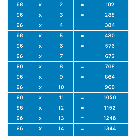
96
x
2
=
192
96
x
3
=
288
96
x
4
=
384
96
x
5
=
480
96
x
6
=
576
96
x
7
=
672
96
x
8
=
768
96
x
9
=
864
96
x
10
=
960
96
x
11
=
1056
96
x
12
=
1152
96
x
13
=
1248
96
x
14
=
1344