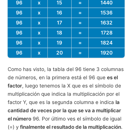
96
x
15
=
1440
96
x
16
=
1536
96
x
17
=
1632
96
x
18
=
1728
96
x
19
=
1824
96
x
20
=
1920
Como has visto, la tabla del 96 tiene 3 columnas
de números, en la primera está el 96 que
es el
factor
, luego tenemos la X que es el símbolo de
multiplicación que indica la multiplicación por el
factor Y, que es la segunda columna e indica
la
cantidad de veces por la que se va a multiplicar
el número
96. Por último ves el símbolo de igual
(=) y
finalmente el resultado de la multiplicación
.