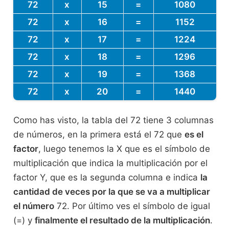
72
x
15
=
1080
72
x
16
=
1152
72
x
17
=
1224
72
x
18
=
1296
72
x
19
=
1368
72
x
20
=
1440
Como has visto, la tabla del 72 tiene 3 columnas
de números, en la primera está el 72 que
es el
factor
, luego tenemos la X que es el símbolo de
multiplicación que indica la multiplicación por el
factor Y, que es la segunda columna e indica
la
cantidad de veces por la que se va a multiplicar
el número
72. Por último ves el símbolo de igual
(=) y
finalmente el resultado de la multiplicación
.