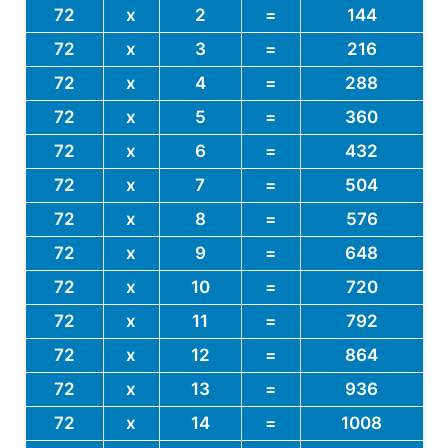
72
x
2
=
144
72
x
3
=
216
72
x
4
=
288
72
x
5
=
360
72
x
6
=
432
72
x
7
=
504
72
x
8
=
576
72
x
9
=
648
72
x
10
=
720
72
x
11
=
792
72
x
12
=
864
72
x
13
=
936
72
x
14
=
1008